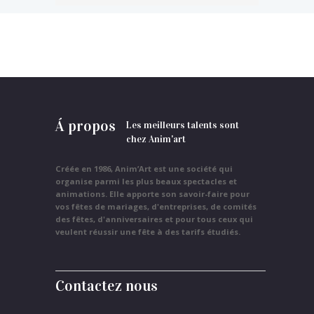
Á propos
Les meilleurs talents sont
chez Anim'art
Créée en 1986, Anim’Art est une société qui
organise parmi les plus beaux spectacles et
animations. Elle apporte son savoir-faire pour
vos fêtes de mariages, d'entreprises, de comités
des fêtes, d'anniversaires et pour tous ceux qui
veulent réussir une fête à des tarifs étudiés.
Contactez nous