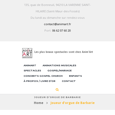
135, quai de Bonneuil, 94210 LA VARENNE SAINT-
HILAIRE (Saint-Maur-des-Fossés)
Du lundi au dimanche sur rendez-vous
contact@animart.fr
Port.
06 62 07 60 20
Les plus beaux spectacles sont chez Anim'Art
ANIMART
ANIMATIONS MUSICALES
SPECTACLES
GOSPEL/MARIAGE
CONCERTS GOSPEL CHURCH
ENFANTS
À PROPOS / LIVRE D’OR
CONTACT
JOUEUR D’ORGUE DE BARBARIE
Home
Joueur d’orgue de Barbarie