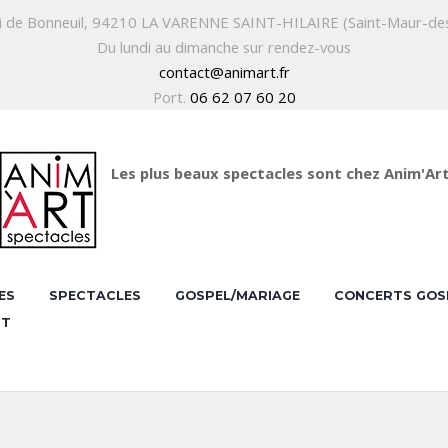
i de Bonneuil, 94210 LA VARENNE SAINT-HILAIRE (Saint-Maur-de
Du lundi au dimanche sur rendez-vous
contact@animart.fr
Port.
06 62 07 60 20
Les plus beaux spectacles sont chez Anim'Ar
ES
SPECTACLES
GOSPEL/MARIAGE
CONCERTS GOS
CT