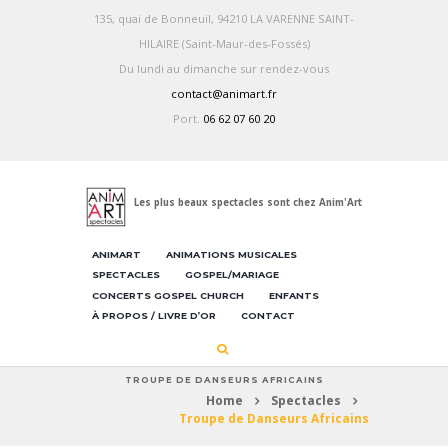
135, quai de Bonneuil, 94210 LA VARENNE SAINT-
HILAIRE (Saint-Maur-des-Fossés)
Du lundi au dimanche sur rendez-vous
contact@animart.fr
Port.
06 62 07 60 20
Les plus beaux spectacles sont chez Anim'Art
ANIMART
ANIMATIONS MUSICALES
SPECTACLES
GOSPEL/MARIAGE
CONCERTS GOSPEL CHURCH
ENFANTS
À PROPOS / LIVRE D’OR
CONTACT
TROUPE DE DANSEURS AFRICAINS
Home
Spectacles
Troupe de Danseurs Africains