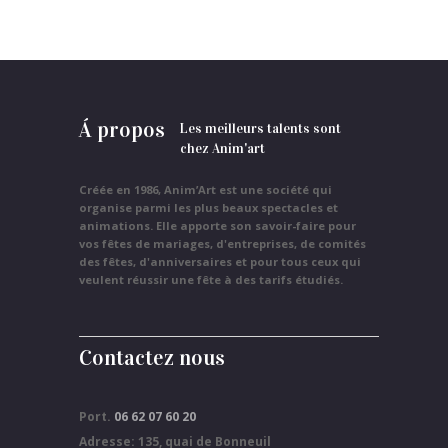
Á propos
Les meilleurs talents sont
chez Anim'art
Créée en 1986, Anim’Art est une société qui
organise parmi les plus beaux spectacles et
animations. Elle apporte son savoir-faire pour
vos fêtes de mariages, d'entreprises, de comités
des fêtes, d'anniversaires et pour tous ceux qui
veulent réussir une fête à des tarifs étudiés.
Contactez nous
Port.
06 62 07 60 20
Adresse: 135, quai de Bonneuil