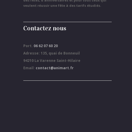
des fêtes, d'anniversaires et pour tous ceux qui
veulent réussir une fête à des tarifs étudiés.
Contactez nous
Port.
06 62 07 60 20
Adresse: 135, quai de Bonneuil
94210 La Varenne Saint-Hilaire
Email:
contact@animart.fr