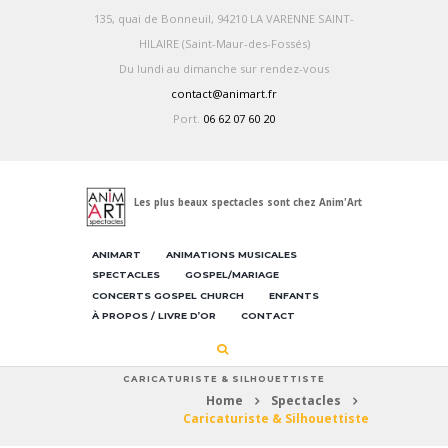
135, quai de Bonneuil, 94210 LA VARENNE SAINT-
HILAIRE (Saint-Maur-des-Fossés)
Du lundi au dimanche sur rendez-vous
contact@animart.fr
Port.
06 62 07 60 20
Les plus beaux spectacles sont chez Anim'Art
ANIMART
ANIMATIONS MUSICALES
SPECTACLES
GOSPEL/MARIAGE
CONCERTS GOSPEL CHURCH
ENFANTS
À PROPOS / LIVRE D’OR
CONTACT
CARICATURISTE & SILHOUETTISTE
Home
Spectacles
Caricaturiste & Silhouettiste